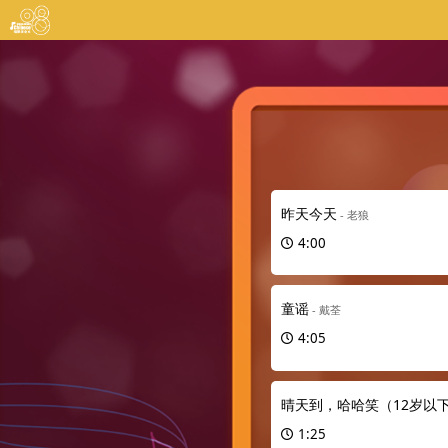
昨天今天
- 老狼
4:00
童谣
- 戴荃
4:05
晴天到，哈哈笑（12岁以
1:25