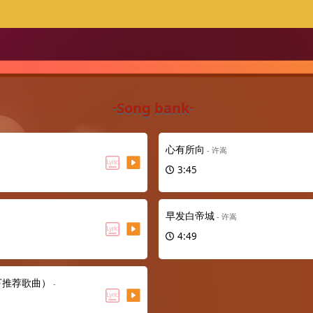
·Song bank·
心有所向
- 许嵩
3:45
早发白帝城
- 许嵩
4:49
下推荐歌曲）
-