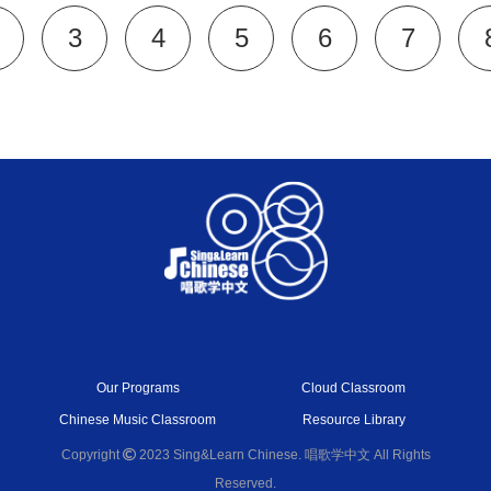
3
4
5
6
7
Our Programs
Cloud Classroom
Chinese Music Classroom
Resource Library
Copyright
2023 Sing&Learn Chinese. 唱歌学中文 All Rights
Reserved.